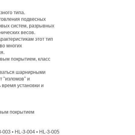
зного типа.
отовления подвесных
товых систем, разрывных
нических весов.
рактеристикам этот тип
во многих
я.
евым покрытием, класс
оваться шарнирными
 "изломов" и
время установки и
левым покрытием
3-003 • HL-3-004 • HL-3-005