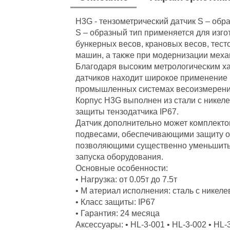
H3G - тензометрический датчик S – обра
S – образный тип применяется для изг
бункерных весов, крановых весов, тес
машин, а также при модернизации меха
Благодаря высоким метрологическим ха
датчиков находит широкое применение 
промышленных системах весоизмерени
Корпус H3G выполнен из стали с никел
защиты тензодатчика IP67.
Датчик дополнительно может комплект
подвесами, обеспечивающими защиту от
позволяющими существенно уменьшить 
запуска оборудования.
Основные особенности:
• Нагрузка: от 0.05т до 7.5т
• М атериал исполнения: сталь с нике
• Класс защиты: IP67
• Гарантия: 24 месяца
Аксессуары: • HL-3-001 • HL-3-002 • HL-