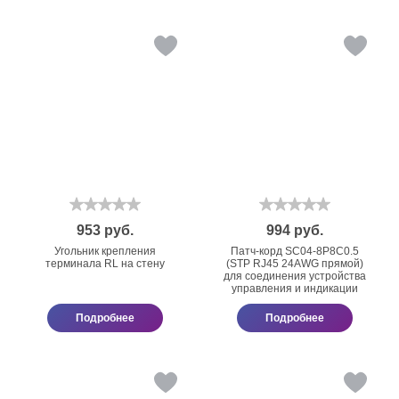
953
руб.
994
руб.
Угольник крепления
Патч-корд SC04-8P8C0.5
терминала RL на стену
(STP RJ45 24AWG прямой)
для соединения устройства
управления и индикации
Подробнее
Подробнее