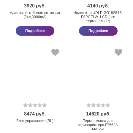
3920
руб.
4140
руб.
Адаптер (с кабелем сетевым)
Индикатор UDLP-GG19264B-
(24V,3000mA)
FSPCELW_LCD (все
терминалы R)
Подробнее
Подробнее
8474
руб.
14620
руб.
Блок управления (RL)
Термоголовка для
термопринтера РТ562А-
МАSSА